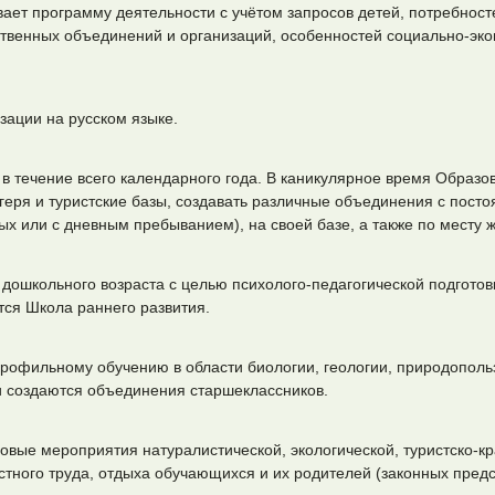
ет программу деятельности с учётом запросов детей, потребност
твенных объединений и организаций, особенностей социально-эко
зации на русском языке.
 в течение всего календарного года. В каникулярное время Образо
агеря и туристские базы, создавать различные объединения с пос
ых или с дневным пребыванием), на своей базе, а также по месту ж
 дошкольного возраста с целью психолого-педагогической подготов
тся Школа раннего развития.
профильному обучению в области биологии, геологии, природополь
и создаются объединения старшеклассников.
овые мероприятия натуралистической, экологической, туристско-к
тного труда, отдыха обучающихся и их родителей (законных предс