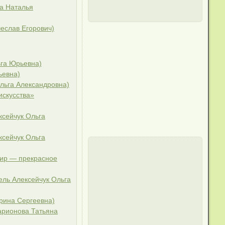
а Наталья
еслав Егорович)
га Юрьевна)
ьевна)
льга Александровна)
скусства»
сейчук Ольга
сейчук Ольга
Мир — прекрасное
ль Алексейчук Ольга
рина Сергеевна)
арионова Татьяна