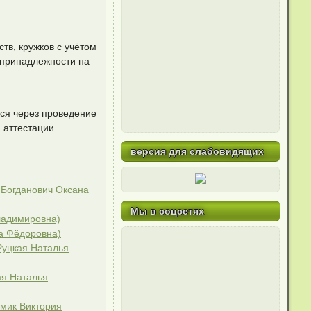
тв, кружков с учётом
 принадлежности на
ся через проведение
 аттестации
версия для слабовидящих
 Богданович Оксана
Мы в соцсетях
ладимировна)
а Фёдоровна)
Руцкая Наталья
ая Наталья
мик Виктория