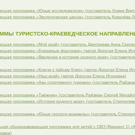
ющая программа «Юные исследователи» (составитель Хомик Викт
ющая программа «Экологическая школа» (составитель Ковалёва 
ММЫ ТУРИСТСКО-КРАЕВЕДЧЕСКОЕ НАПРАВЛЕН
ющая программа «Мой край» (составитель Дмитриева Анна Серге
ющая программа «Бумажные фантазии» (автор Дорогая Елена Иго
щая программа «Введение в историю родного края» (составител
щая программа «Ключи к тайнам Клио» (автор Дорогая Елена Иг
ющая программа «Наш край» (автор Дорогая Елена Игоревна)
щая программа «Азы спортивного туризма» (составитель Райзма
ющая программа «Таёжник» (составитель Райзман Сергей Михайл
щая программа «История родного края» (составитель Стряхилев
ющая программа «Юные геологи-краеведы» (составитель Стряхил
ная общеразвивающая программа для детей с ОВЗ (Вариант 1) «
ровна)