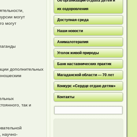
Об организации отдыха детей и
их оздоровления
ятельности,
курсии могут
Доступная среда
го могут
Наши новости
Анималотерапия
опаганды
Уголок живой природы
Банк наставнических практик
зации дополнительных
Магаданской области — 70 лет
 юношеским
Конкурс «Сердце отдаю детям»
Контакты
тельных
тоянного, так и
овательной
 научно-