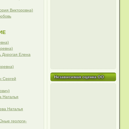
ория Викторовна)
Любовь
ИЕ
евна)
ревна)
ь Дорогая Елена
оревна)
Независимая оценка ОО
н Сергей
ович)
а Наталья
ева Наталья
Юные геологи-