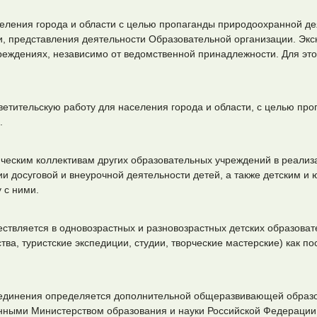
селения города и области с целью пропаганды природоохранной де
ии, представления деятельности Образовательной организации. Экс
учреждениях, независимо от ведомственной принадлежности. Для это
етительскую работу для населения города и области, с целью пр
.
ческим коллективам других образовательных учреждений в реали
 досуговой и внеурочной деятельности детей, а также детским и
 с ними.
ствляется в одновозрастных и разновозрастных детских образова
ва, туристские экспедиции, студии, творческие мастерские) как пос
ъединения определяется дополнительной общеразвивающей образ
нными Министерством образования и науки Российской Федерации,