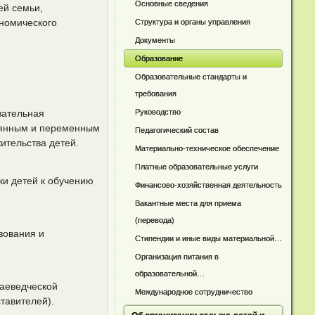
Основные сведения
ей семьи,
номического
Структура и органы управления
Документы
Образование
Образовательные стандарты и
требования
вательная
Руководство
тоянным и переменным
Педагогический состав
ительства детей.
Материально-техническое обеспечение
Платные образовательные услуги
ки детей к обучению
Финансово-хозяйственная деятельность
Вакантные места для приема
(перевода)
зования и
Стипендии и иные виды материальной…
Организация питания в
образовательной…
раеведческой
Международное сотрудничество
тавителей).