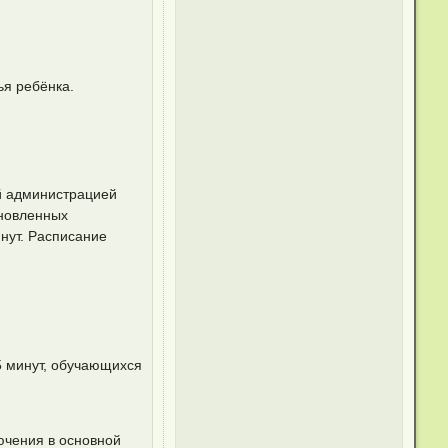
ья ребёнка.
й администрацией
ановленных
нут. Расписание
5 минут, обучающихся
ючения в основной