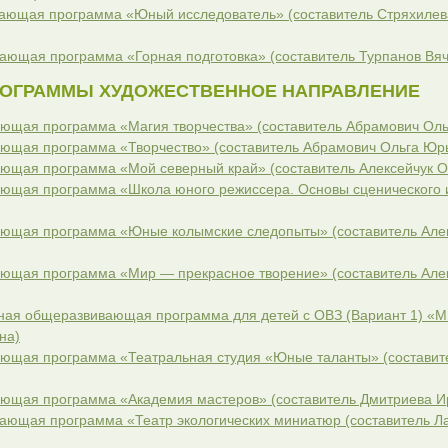
ающая программа «Юный исследователь» (составитель Стряхилев
ющая программа «Горная подготовка» (составитель Турпанов Вяч
ОГРАММЫ ХУДОЖЕСТВЕННОЕ НАПРАВЛЕНИЕ
ющая программа «Магия творчества» (составитель Абрамович Оль
ющая программа «Творчество» (составитель Абрамович Ольга Юр
щая программа «Мой северный край» (составитель Алексейчук О
ющая программа «Школа юного режиссера. Основы сценического и
ющая программа «Юные колымские следопыты» (составитель Алек
ющая программа «Мир — прекрасное творение» (составитель Алек
ная общеразвивающая программа для детей с ОВЗ (Вариант 1) «
на)
щая программа «Театральная студия «Юные таланты» (составите
ющая программа «Академия мастеров» (составитель Дмитриева И
ющая программа «Театр экологических миниатюр (составитель Л