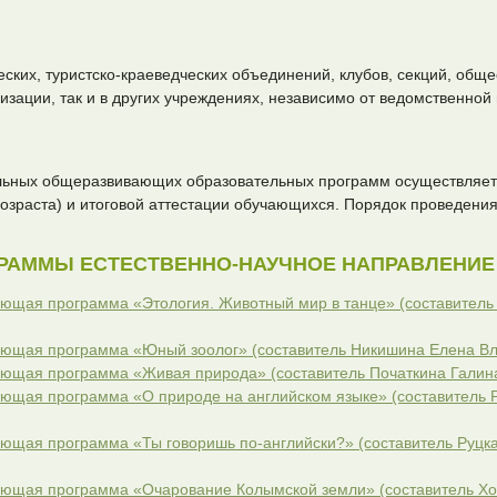
ских, туристско-краеведческих объединений, клубов, секций, общес
изации, так и в других учреждениях, независимо от ведомственной
ьных общеразвивающих образовательных программ осуществляет
озраста) и итоговой аттестации обучающихся. Порядок проведения
РАММЫ ЕСТЕСТВЕННО-НАУЧНОЕ НАПРАВЛЕНИЕ
щая программа «Этология. Животный мир в танце» (составитель
ющая программа «Юный зоолог» (составитель Никишина Елена В
ющая программа «Живая природа» (составитель Початкина Галин
щая программа «О природе на английском языке» (составитель 
щая программа «Ты говоришь по-английски?» (составитель Руцк
ющая программа «Очарование Колымской земли» (составитель Хо