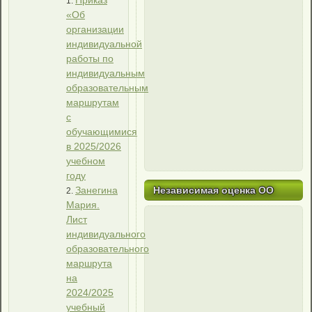
Приказ
«Об
организации
индивидуальной
работы по
индивидуальным
образовательным
маршрутам
с
обучающимися
в 2025/2026
учебном
году
Занегина
Независимая оценка ОО
Мария.
Лист
индивидуального
образовательного
маршрута
на
2024/2025
учебный