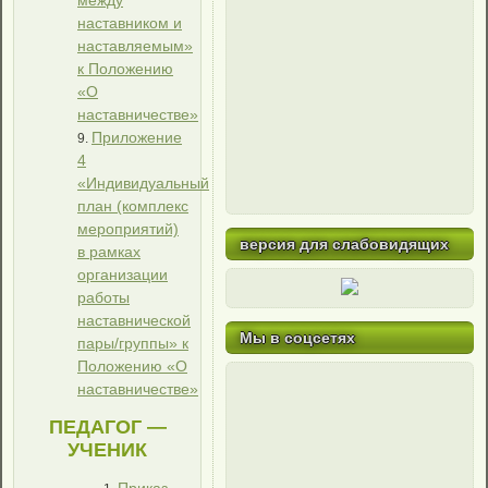
между
наставником и
наставляемым»
к Положению
«О
наставничестве»
Приложение
4
«Индивидуальный
план (комплекс
мероприятий)
версия для слабовидящих
в рамках
организации
работы
наставнической
Мы в соцсетях
пары/группы» к
Положению «О
наставничестве»
ПЕДАГОГ —
УЧЕНИК