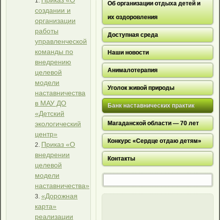
Приказ «О
Об организации отдыха детей и
создании и
их оздоровления
организации
работы
Доступная среда
управленческой
команды по
Наши новости
внедрению
Анималотерапия
целевой
модели
Уголок живой природы
наставничества
в МАУ ДО
Банк наставнических практик
«Детский
экологический
Магаданской области — 70 лет
центр»
Конкурс «Сердце отдаю детям»
Приказ «О
внедрении
Контакты
целевой
модели
наставничества»
«Дорожная
карта»
реализации