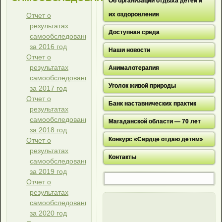
Об организации отдыха детей и
их оздоровления
Отчет о
результатах
Доступная среда
самообследования
за 2016 год
Наши новости
Отчет о
результатах
Анималотерапия
самообследования
Уголок живой природы
за 2017 год
Отчет о
Банк наставнических практик
результатах
самообследования
Магаданской области — 70 лет
за 2018 год
Конкурс «Сердце отдаю детям»
Отчет о
результатах
Контакты
самообследования
за 2019 год
Отчет о
результатах
самообследования
за 2020 год