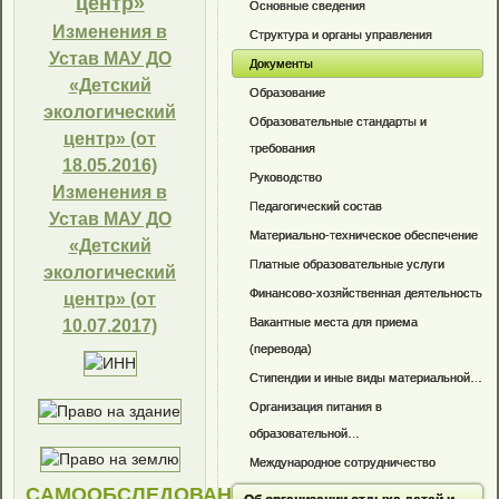
центр»
Основные сведения
Изменения в
Структура и органы управления
Устав МАУ ДО
Документы
«Детский
Образование
экологический
Образовательные стандарты и
центр» (от
требования
18.05.2016)
Руководство
Изменения в
Педагогический состав
Устав МАУ ДО
Материально-техническое обеспечение
«Детский
Платные образовательные услуги
экологический
Финансово-хозяйственная деятельность
центр» (от
Вакантные места для приема
10.07.2017)
(перевода)
Стипендии и иные виды материальной…
Организация питания в
образовательной…
Международное сотрудничество
САМООБСЛЕДОВАНИЕ