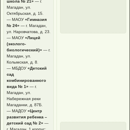
школа № 21»
— г.
Магадан, ул.
Октябрьская, д. 15.
— МАОУ
«Гимназия
№ 24»
— г. Магадан,
ул. Наровчатова, д. 23.
— МАОУ
«Лицей
(эколого-
биологический)»
— г.
Магадан, ул.
Колымская, д. 8.
— МБДОУ
«Детский
сад
комбинированного
вида № 1»
— г.
Магадан, ул.
Набережная реки
Магаданки, д. 87Б.
— МАДОУ
«Центр
развития ребенка –
детский сад № 2»
—
г. Магадан, 1 корпус: