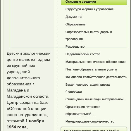
Основные сведения
Структура и органы управления
Документы
Образование
Образовательные стандарты и
требования
Руководство
Детский экологический
Педагогический состав
центр является одним
Материально-техническое обеспечение
из крупнейших
Платные образовательные услуги
учреждений
Финансово-хозяйственная деятельность
дополнительного
образования г.
Вакантные места для приема
Магадана и
(перевода)
Магаданской области.
Стипендии и иные виды материальной…
Центр создан на базе
Организация питания в
«Областной станции
образовательной…
юных натуралистов»,
открытой
1 ноября
Международное сотрудничество
1954 года
,