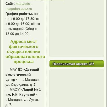
Сайт:
http://edu-
magadan.ucoz.ru
График работы:
пн-
чт: с 9.00 до 17.30; пт:
с 9.00 до 16.00; сб, вс
– выходной. Обед с
13.00 до 14.00.
Адреса мест
фактического
осуществления
образовательного
процесса
Независимая оценка ОО
— МАУ ДО
«Детский
экологический
центр»
— г. Магадан,
ул. Скуридина, д .7.
— МАОУ
«Лицей № 1
им. Н.К. Крупской»
—
г. Магадан, ул. Лукса,
д. 7.