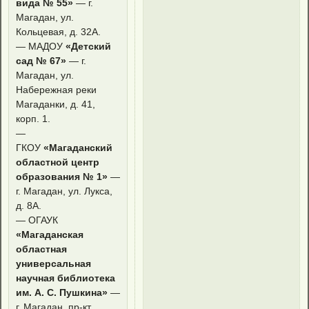
вида № 55»
— г.
Магадан, ул.
Кольцевая, д. 32А.
— МАДОУ
«Детский
сад № 67»
— г.
Магадан, ул.
Набережная реки
Магаданки, д. 41,
корп. 1.
—
ГКОУ
«Магаданский
областной центр
образования № 1»
—
г. Магадан, ул. Лукса,
д. 8А.
— ОГАУК
«Магаданская
областная
универсальная
научная библиотека
им. А. С. Пушкина»
—
г. Магадан, пр-кт