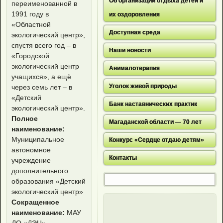
Об организации отдыха детей и
переименованной в
1991 году в
их оздоровления
«Областной
Доступная среда
экологический центр»,
спустя всего год – в
Наши новости
«Городской
экологический центр
Анималотерапия
учащихся», а ещё
Уголок живой природы
через семь лет – в
«Детский
Банк наставнических практик
экологический центр».
Полное
Магаданской области — 70 лет
наименование:
Муниципальное
Конкурс «Сердце отдаю детям»
автономное
Контакты
учреждение
дополнительного
образования «Детский
экологический центр»
Сокращенное
наименование:
МАУ