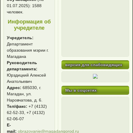
01.07.2025): 1588
человек.
Информация об
учредителе
Учредитель:
Департамент
образования мэрии г.
Магадана
Руководитель
версия для слабовидящих
департамента:
Юрздицкий Алексей
Анатольевич
Адрес:
685030, г.
Мы в соцсетях
Магадан, ул.
Наровчатова, д. 6.
Тел/факс:
+7 (4132)
62-52-33, +7 (4132)
62-06-07
E-
mail:
obrazovanie@magadangorod.ru