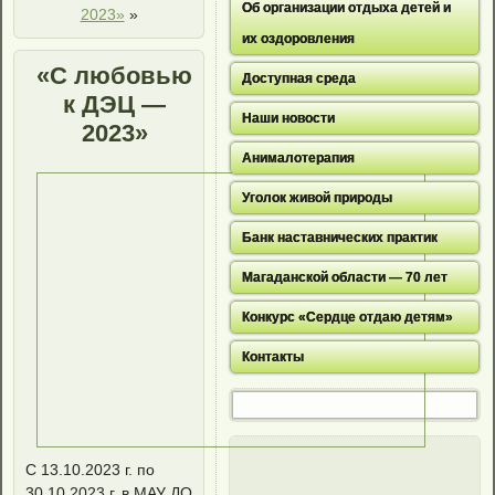
Об организации отдыха детей и
2023»
»
их оздоровления
«С любовью
Доступная среда
к ДЭЦ —
Наши новости
2023»
Анималотерапия
Уголок живой природы
Банк наставнических практик
Магаданской области — 70 лет
Конкурс «Сердце отдаю детям»
Контакты
С 13.10.2023 г. по
30.10.2023 г. в МАУ ДО