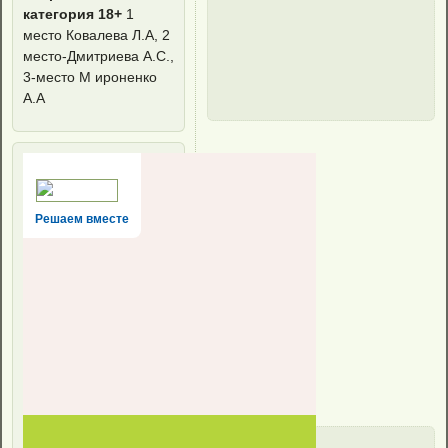
категория 18+
1
место Ковалева Л.А, 2
место-Дмитриева А.С.,
3-место М ироненко
А.А
Решаем вместе