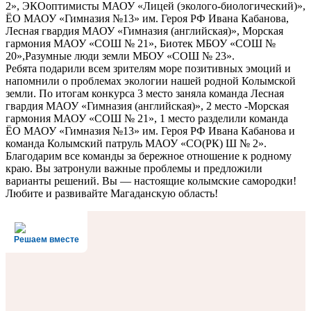
2», ЭКОоптимисты МАОУ «Лицей (эколого-биологический)»,
ЁО МАОУ «Гимназия №13» им. Героя РФ Ивана Кабанова,
Лесная гвардия МАОУ «Гимназия (английская)», Морская
гармония МАОУ «СОШ № 21», Биотек МБОУ «СОШ №
20»,Разумные люди земли МБОУ «СОШ № 23».
Ребята подарили всем зрителям море позитивных эмоций и
напомнили о проблемах экологии нашей родной Колымской
земли. По итогам конкурса 3 место заняла команда Лесная
гвардия МАОУ «Гимназия (английская)», 2 место -Морская
гармония МАОУ «СОШ № 21», 1 место разделили команда
ЁО МАОУ «Гимназия №13» им. Героя РФ Ивана Кабанова и
команда Колымский патруль МАОУ «СО(РК) Ш № 2».
Благодарим все команды за бережное отношение к родному
краю. Вы затронули важные проблемы и предложили
варианты решений. Вы — настоящие колымские самородки!
Любите и развивайте Магаданскую область!
Решаем вместе