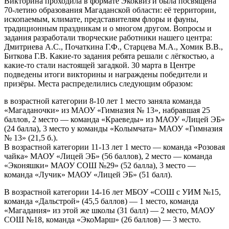
Викторина проходила в формате Экоквиз и была посвящена
70-летию образования Магаданской области: её территории,
ископаемым, климате, представителям флоры и фауны,
традиционным праздникам и о многом другом. Вопросы и
задания разработали творческие работники нашего центра:
Дмитриева А.С., Початкина Г.Ф., Старцева М.А., Хомик В.В.,
Биткова Г.В.
Какие-то задания ребята решали с лёгкостью, а
какие-то стали настоящей загадкой. 30 марта в Центре
подведены итоги викторины и награждены победители и
призёры. Места распределились следующим образом:
в возрастной категории 8-10 лет 1 место заняла команда
«Магаданочки» из МАОУ «Гимназия № 13», набравшая 25
баллов, 2 место — команда «Краеведы» из МАОУ «Лицей ЭБ»
(24 балла), 3 место у команды «Колымчата» МАОУ «Гимназия
№ 13» (21,5 б.).
В возрастной категории 11-13 лет 1 место — команда «Розовая
чайка» МАОУ «Лицей ЭБ» (56 баллов), 2 место — команда
«Эконяшки» МАОУ СОШ №29» (52 балла), 3 место —
команда «Лучик» МАОУ «Лицей ЭБ» (51 балл).
В возрастной категории 14-16 лет МБОУ «СОШ с УИМ №15,
команда «Дальстрой» (45,5 баллов) — 1 место, команда
«Магадания» из этой же школы (31 балл) — 2 место, МАОУ
СОШ №18, команда «ЭкоМарш» (26 баллов) — 3 место.