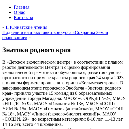
Главная
О нас
Контакты
«
II Юннатские чтения
Подвели итоги выставки-конкурса «Сохраним Земли
очарование»
»
Знатоки родного края
В «Детском экологическом центре» в соответствии с планом
работы деятельности Центра и с целью формирования
экологической грамотности обучающихся, развития чувства
прекрасного на примере красоты родного края 24 марта 2023
г. в очном формате прошла викторина «Колымская тропа». В
завершающем этапе городского Экобатла «Знатоки родного
края» приняло участие 15 команд из 8 образовательных
учреждений города Магадана: МАОУ «СО(РК)Ш №2», МБОУ
«НШ-ДС № 9», МАОУ «Гимназия № 13», МБОУ «СОШ с
УИМ № 15», МАОУ «Гимназия (английская)», МАОУ «СОШ
№ 18», МАОУ «Лицей (эколого-биологический)», МАОУ
«СОШ № 29», по возрастным категориям: 8-10 лет, 11-13 лет,
14-16 лет, всего 44 школьника.