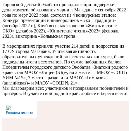
Городской детский Экобатл проводился при поддержке
департамента образования мэрии г. Магадана с сентября 2022
года по март 2023 года, состоял из 4 конкурсных этапов:
Конкурс презентаций и видеороликов «Эко – традиции»
(октябрь 2022 г.), Клуб веселых экологов «Жизнь в стиле
ЭКО» (декабрь 2022), «Юннатские чтения-2023» (февраль
2023), викторина «Колымская тропа».
В мероприятиях приняли участие 214 детей и подростков из
17 ОУ города Магадана. Учитывая активность
образовательных учреждений во всех этапах конкурса, были
подведены итоги всех этапов. По сумме набранных баллов
Победителем городского детского Экобатла «Знатоки родного
края» стал МАОУ «Лицей (ЭБ)», на 2 месте — МБОУ «СОШ с
УИМ №15», 3 место – разделили МАОУ «Гимназия
(английская)» и МАОУ «СОШ № 21».
Мы благодарим всех участников и поздравляем победителей и
призёров. Изучайте свой родной край, любите и берегите его!
Решаем вместе