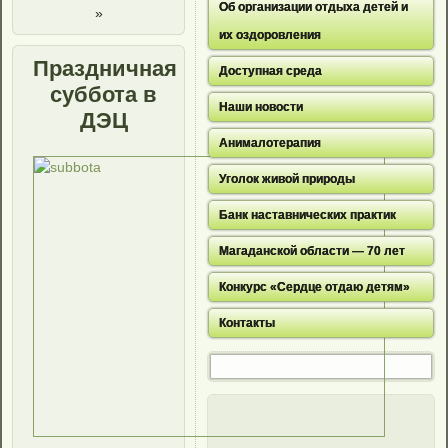
Об организации отдыха детей и
»
их оздоровления
Праздничная
Доступная среда
суббота в
Наши новости
ДЭЦ
Анималотерапия
Уголок живой природы
Банк наставнических практик
Магаданской области — 70 лет
Конкурс «Сердце отдаю детям»
Контакты