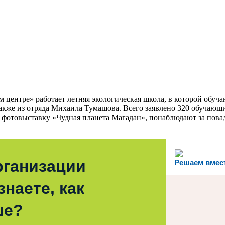
м центре» работает летняя экологическая школа, в которой обуч
 а также из отряда Михаила Тумашова. Всего заявлено 320 обучаю
т фотовыставку «Чудная планета Магадан», понаблюдают за пов
рганизации
Решаем вмес
наете, как
ше?