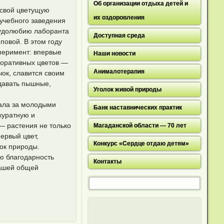
Об организации отдыха детей и
 свой цветущую
их оздоровления
 учебного заведения
рудолюбию лаборанта
Доступная среда
повой. В этом году
перимент: впервые
Наши новости
коративных цветов —
Анималотерапия
чок, славится своим
давать пышные,
Уголок живой природы
вала за молодыми
Банк наставнических практик
ккуратную и
— растения не только
Магаданской области — 70 лет
ервый цвет,
Конкурс «Сердце отдаю детям»
ок природы.
ю благодарность
Контакты
нашей общей