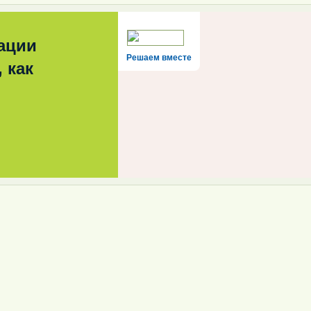
ации
Решаем вместе
 как