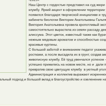
Наш Центр с гордостью представил на суд жюри
клумбу. Яркий акцент в оформлении территории
появился благодаря творческой инициативе и т
кабинета биологии Виктории Анатольевны Гальтя
Виктория Анатольевна провела кропотливый экс
самостоятельно вырастила из семян рассаду де
алиссума. Этот цветок, известный также как бура
нежным медовым ароматом и способностью соз
красивые куртины.
С большой заботой и вниманием педагог ухажи
ростками, а после высадила их в грунт, создав а
живописную клумбу. Её труд увенчался успехом 
успешно прижились на новом месте, но и дали п
превратив свою цветущую клумбу в уютный угол
Администрация и коллектив выражают искренню
альный подход и большой вклад в благоустройство и озеленение 