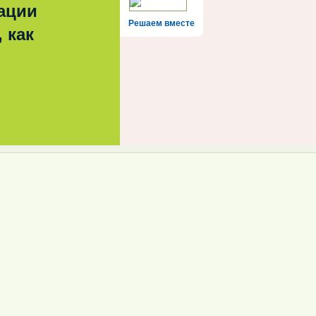
ации
Решаем вместе
 как