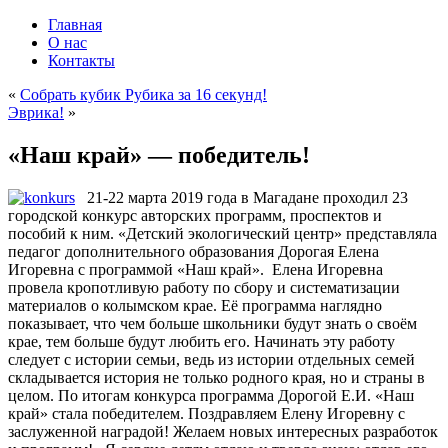
Главная
О нас
Контакты
«
Собрать кубик Рубика за 16 секунд!
Эврика!
»
«Наш край» — победитель!
21-22 марта 2019 года в Магадане проходил 23
городской конкурс авторских программ, проспектов и
пособий к ним. «Детский экологический центр» представляла
педагог дополнительного образования Дорогая Елена
Игоревна с программой «Наш край». Елена Игоревна
провела кропотливую работу по сбору и систематизации
материалов о колымском крае. Её программа наглядно
показывает, что чем больше школьники будут знать о своём
крае, тем больше будут любить его. Начинать эту работу
следует с истории семьи, ведь из истории отдельных семей
складывается история не только родного края, но и страны в
целом. По итогам конкурса программа Дорогой Е.И. «Наш
край» стала победителем. Поздравляем Елену Игоревну с
заслуженной наградой! Желаем новых интересных разработок