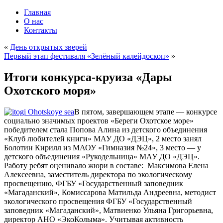
Главная
О нас
Контакты
«
День открытых зверей
Первый этап фестиваля «Зелёный калейдоскоп»
»
Итоги конкурса-круиза «Дары
Охотского моря»
В пятом, завершающем этапе — конкурсе
социально значимых проектов «Береги Охотское море»
победителем стала Попова Алина из детского объединения
«Клуб любителей книги» МАУ ДО «ДЭЦ», 2 место занял
Болотин Кирилл из МАОУ «Гимназия №24», 3 место — у
детского объединения «Рукодельница» МАУ ДО «ДЭЦ».
Работу ребят оценивало жюри в составе: Максимова Елена
Алексеевна, заместитель директора по экологическому
просвещению, ФГБУ «Государственный заповедник
«Магаданский», Комиссарова Матильда Андреевна, методист
экологического просвещения ФГБУ «Государственный
заповедник «Магаданский», Матвиенко Ульяна Григорьевна,
директор АНО «ЭкоКолыма». Учитывая активность