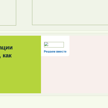
ации
Решаем вместе
 как