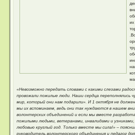
де
вн
об
их
то
.В
ор
тр
об
ин
на
ко
ма
«Невозможно передать словами с какими слезами радост
провожали пожилые люди.
Наши сердца переполнялись ч
мир, который они нам подарили». И 1 октября не долже
мы их вспоминаем, ведь они так нуждаются в нашем вним
волонтерских объединений и если мы вместе разработа
пожилыми людьми, ветеранами, инвалидами и узниками,
любовью круглый год. Только вместе мы сила!» – поясни
руководитель волонтерского объединения и педагог до