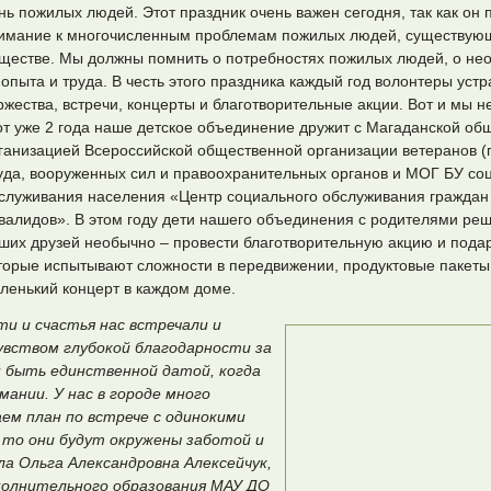
нь пожилых людей. Этот праздник очень важен сегодня, так как он 
имание к многочисленным проблемам пожилых людей, существую
ществе. Мы должны помнить о потребностях пожилых людей, о не
 опыта и труда. В честь этого праздника каждый год волонтеры уст
ржества, встречи, концерты и благотворительные акции. Вот и мы 
от уже 2 года наше детское объединение дружит с Магаданской об
ганизацией Всероссийской общественной организации ветеранов (
уда, вооруженных сил и правоохранительных органов и МОГ БУ со
служивания населения «Центр социального обслуживания граждан 
валидов». В этом году дети нашего объединения с родителями ре
ших друзей необычно – провести благотворительную акцию и под
торые испытывают сложности в передвижении, продуктовые пакеты,
ленький концерт в каждом доме.
и и счастья нас встречали и
увством глубокой благодарности за
н быть единственной датой, когда
ании. У нас в городе много
ем план по встрече с одинокими
 то они будут окружены заботой и
ла Ольга Александровна Алексейчук,
полнительного образования МАУ ДО