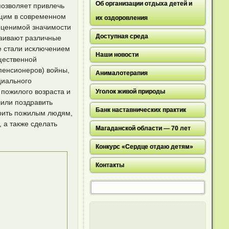
Об организации отдыха детей и
позволяет привлечь
щим в современном
их оздоровления
оценимой значимости
Доступная среда
раивают различные
не стали исключением
Наши новости
щественной
пенсионеров) войны,
Анималотерапия
циального
пожилого возраста и
Уголок живой природы
шили поздравить
Банк наставнических практик
арить пожилым людям,
 а также сделать
Магаданской области — 70 лет
Конкурс «Сердце отдаю детям»
Контакты