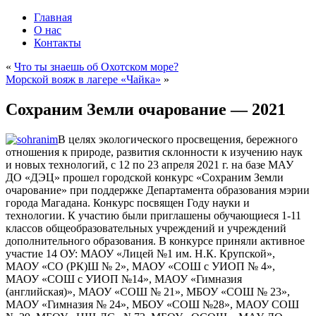
Главная
О нас
Контакты
«
Что ты знаешь об Охотском море?
Морской вояж в лагере «Чайка»
»
Сохраним Земли очарование — 2021
В целях экологического просвещения, бережного
отношения к природе, развития склонности к изучению наук
и новых технологий, с 12 по 23 апреля 2021 г. на базе МАУ
ДО «ДЭЦ» прошел городской конкурс «Сохраним Земли
очарование» при поддержке Департамента образования мэрии
города Магадана. Конкурс посвящен Году науки и
технологии. К участию были приглашены обучающиеся 1-11
классов общеобразовательных учреждений и учреждений
дополнительного образования. В конкурсе приняли активное
участие 14 ОУ: МАОУ «Лицей №1 им. Н.К. Крупской»,
МАОУ «СО (РК)Ш № 2», МАОУ «СОШ с УИОП № 4»,
МАОУ «СОШ с УИОП №14», МАОУ «Гимназия
(английская)», МАОУ «СОШ № 21», МБОУ «СОШ № 23»,
МАОУ «Гимназия № 24», МБОУ «СОШ №28», МАОУ СОШ