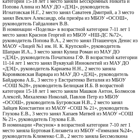
категории 15-18 лет 1 место заняли Бесскромных Никита и
Попова Алина из МАУ ДО «ДЭЦ», руководитель
Игнатовская Н.Г., 2 место занял Саватеев Дмитрий, а 3 место
занял Веклич Александр, оба призёра из МБОУ «ОСОШ»,
руководитель Гайдалович В.В.
В номинации «Поделка» в возрастной категории 7-11 лет 1
место занял Краснов Георгий из МБОУ «НШ-ДС №72»,
руководитель Попова В.А., 2 место занял Пташенчук Денис из
МАОУ «Лицей №1 им. Н. К. Крупской», руководитель
Шапран И.А., 3 место занял Кулиш Роман из МАУ ДО
«ДЭЦ», руководитель Початкина Г.Ф. В возрастной категории
11-14 лет 1 место занял Вуквухай Иннокентий из МАУ ДО
«ДЭЦ», руководитель Карнаева Н.Н., 2 место заняла
Коровяковская Варвара из МАУ ДО «ДЭЦ», руководитель
Байдарова А.Б., 3 место у Евстратенко Виталия из МБОУ
«СОШ №28», руководитель Белицкая И.Б. В возрастной
категории 15-18 лет 1 место заняли Машков Антон, Болмосов
Алексей, Михаленко Николай, Павлов Петр из МБОУ
«ОСОШ», руководитель Бугровская Н.В., 2 место занял
Зайцев Константин из МАОУ «СОШ № 21», руководитель
Глухова Е.В., 3 место занял Хапаев Матвей из МАОУ «СОШ
№ 21», руководитель Глухова Е.В.
В номинации «Рисунок» в возрастной категории 7-10 лет 1
место заняла Буртовая Елизавета из МБОУ «Гимназия №24»,
руководитель Клименко С.В., 2 место заняла Бессмолкина