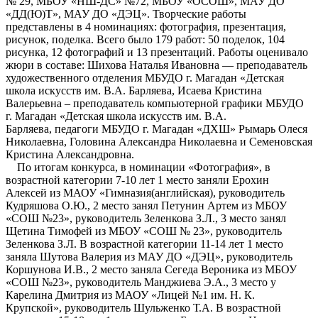
№ 29, МБОУ «НШ-ДС» №72, МБОУ «ОСОШ», МАУ ДО
«ДД(Ю)Т», МАУ ДО «ДЭЦ». Творческие работы
представлены в 4 номинациях: фотография, презентация,
рисунок, поделка. Всего было 179 работ: 50 поделок, 104
рисунка, 12 фотографий и 13 презентаций. Работы оценивало
жюри в составе: Шихова Наталья Ивановна — преподаватель
художественного отделения МБУДО г. Магадан «Детская
школа искусств им. В.А. Барляева, Исаева Кристина
Валерьевна – преподаватель компьютерной графики МБУДО
г. Магадан «Детская школа искусств им. В.А.
Барляева, педагоги МБУДО г. Магадан «ДХШ» Рымарь Олеся
Николаевна, Головина Александра Николаевна и Семеновская
Кристина Александровна.
По итогам конкурса, в номинации «Фотография», в
возрастной категории 7-10 лет 1 место заняли Ерохин
Алексей из МАОУ «Гимназия(английская), руководитель
Кудряшова О.Ю., 2 место занял Петунин Артем из МБОУ
«СОШ №23», руководитель Зеленкова З.Л., 3 место занял
Щетина Тимофей из МБОУ «СОШ № 23», руководитель
Зеленкова З.Л. В возрастной категории 11-14 лет 1 место
заняла Шутова Валерия из МАУ ДО «ДЭЦ», руководитель
Коршунова И.В., 2 место заняла Сегеда Вероника из МБОУ
«СОШ №23», руководитель Манджиева Э.А., 3 место у
Карелина Дмитрия из МАОУ «Лицей №1 им. Н. К.
Крупской», руководитель Шульженко Т.А. В возрастной