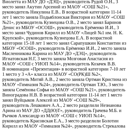
Виолетта из МАУ ДО «ДЭЦ», руководитель Рудой О.Н., 3
место занял Акутин Арсений из МАОУ «СОШ №21»,
руководитель Никулина Е.В.. В возрастной категории 11-14
лет 1 место заняла Подьяблонская Виктория из МАОУ «СОШ
№21», руководитель Кузнецова О.В., 2 место занял Баринов
Денис из МБОУ «ОСОШ», руководитель Ерёменко И.И., 3
место занял Чудинов Кирилл из МАОУ «Лицей №1 им. Н. К.
Крупской», руководитель Кузнецова Е.А. В возрастной
категории 15-18 лет 1 место занял Сарапушкин Константин из
МБОУ «ОСОШ», руководитель Ерёменко И.И., 2 место заняла
Масленникова Карина из МАУ ДО «ДЭЦ», руководитель
Игнатовская Н.Г, 3 место заняла Мозговая Анастасия из
МАОУ «СОШ с УИОП №14», руководитель Козачек В.В.
В номинации «Презентация» в возрастной категории 7-10 лет
1 место у 3 «А» класса из МАОУ «СО(РК)Ш №2»,
руководитель Митяй А.В., 2 место заняла Ортман Кристина из
МАОУ «Гимназия №24», руководитель Ортман Т.Ю., 3 место
заняла Семёнова Софья из МАОУ «СОШ №21», руководитель
Виноградова Н.В. В возрастной категории 11-14 лет 1 место
занял Вуйцыков Алексей из МАОУ «СОШ №29»,
руководитель Лешкович А.А., 2 место разделили Незнанова
Арина из МАУ ДО «ДД(Ю)Т», руководитель Грачева М.Б. и
Рычков Александр из МАОУ «СОШ с УИОП №14»,
руководитель Красовская Е.А., 3 место разделили Болотин
Кирилл из МАОУ «Гимназия №24», руководитель Стрекалова