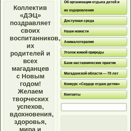
Об организации отдыха детей и
Коллектив
их оздоровления
«ДЭЦ»
Доступная среда
поздравляет
своих
Наши новости
воспитанников,
Анималотерапия
их
родителей и
Уголок живой природы
всех
Банк наставнических практик
магаданцев
Магаданской области — 70 лет
с Новым
годом!
Конкурс «Сердце отдаю детям»
Желаем
Контакты
творческих
успехов,
вдохновения,
здоровья,
мира и